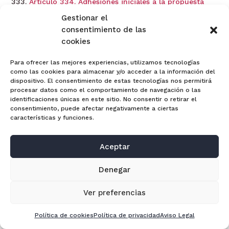
Artículo 334. Adhesiones iniciales a la propuesta
anticipada de convenio.
Gestionar el
Artículo 335. Prohibiciones.
consentimiento de las
cookies
Artículo 336. Derecho a presentar nueva propuesta
o a mantener la propuesta anticipada de convenio.
Para ofrecer las mejores experiencias, utilizamos tecnologías
Artículo 337. Presentación de la propuesta de
como las cookies para almacenar y/o acceder a la información del
dispositivo. El consentimiento de estas tecnologías nos permitirá
convenio por el concursado.
procesar datos como el comportamiento de navegación o las
Artículo 338. Presentación de la propuesta de
identificaciones únicas en este sitio. No consentir o retirar el
convenio por los acreedores.
consentimiento, puede afectar negativamente a ciertas
características y funciones.
Artículo 339. Efectos de la no admisión a trámite
de las propuestas de convenio.
Aceptar
Artículo 340. Efectos de la falta de presentación de
propuestas de convenio.
Denegar
Artículo 341. Traslado de la propuesta de convenio.
Artículo 342. Admisión a trámite de la propuesta de
Ver preferencias
convenio.
Artículo 343. Forma y momento de la admisión a
Política de cookies
Política de privacidad
Aviso Legal
trámite.