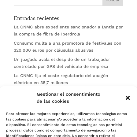
Entradas recientes
La CNMC abre expediente sancionador a Lyntia por
la compra de fibra de Iberdrola
Consumo multa a una promotora de festivales con
320.000 euros por cláusulas abusivas
Un juzgado avala el despido de un trabajador
controlado por GPS del vehículo de empresa
La CNMC fija el coste regulatorio del apagón
eléctrico en 38,7 millones
El BOE publica sanciones de la CNMV a Soltec y
Gestionar el consentimiento
Gesconsult
de las cookies
Categorías
Para ofrecer las mejores experiencias, utilizamos tecnologías como
las cookies para almacenar y/o acceder a la información del
Actualidad
dispositivo. El consentimiento de estas tecnologías nos permitirá
procesar datos como el comportamiento de navegación o las
Noticias Jurídicas
identificaciones únicas en este sitio. No consentir o retirar el