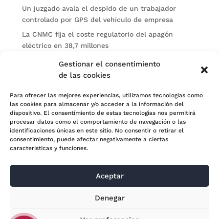
Un juzgado avala el despido de un trabajador
controlado por GPS del vehículo de empresa
La CNMC fija el coste regulatorio del apagón
eléctrico en 38,7 millones
El BOE publica sanciones de la CNMV a Soltec y
Gestionar el consentimiento
Gesconsult
de las cookies
Categorías
Para ofrecer las mejores experiencias, utilizamos tecnologías como
las cookies para almacenar y/o acceder a la información del
Actualidad
dispositivo. El consentimiento de estas tecnologías nos permitirá
procesar datos como el comportamiento de navegación o las
Noticias Jurídicas
identificaciones únicas en este sitio. No consentir o retirar el
consentimiento, puede afectar negativamente a ciertas
Subastas
características y funciones.
Aceptar
© 2024 Adara Legal |
Aviso Legal
| Eweb Diseño y
Denegar
Posicionamiento
Web para abogados