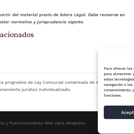
artir del material previo de Adara Legal. Debe revisarse en
star normativa y jurisprudencia vigente.
lacionados
Para ofrecer las
para almacenar y
estas tecnología
eca progresiva de Ley Concursal comentada de Adara Legal. Tien
navegación o las 
oramiento jurídico individualizado.
consentimiento, 
funciones.
Acept
ño y Posicionamiento
Web para abogados