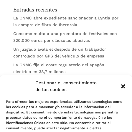
Entradas recientes
La CNMC abre expediente sancionador a Lyntia por
la compra de fibra de Iberdrola
Consumo multa a una promotora de festivales con
320.000 euros por cláusulas abusivas
Un juzgado avala el despido de un trabajador
controlado por GPS del vehículo de empresa
La CNMC fija el coste regulatorio del apagón
eléctrico en 38,7 millones
El BOE publica sanciones de la CNMV a Soltec y
Gestionar el consentimiento
Gesconsult
de las cookies
Categorías
Para ofrecer las mejores experiencias, utilizamos tecnologías como
las cookies para almacenar y/o acceder a la información del
Actualidad
dispositivo. El consentimiento de estas tecnologías nos permitirá
procesar datos como el comportamiento de navegación o las
Noticias Jurídicas
identificaciones únicas en este sitio. No consentir o retirar el
consentimiento, puede afectar negativamente a ciertas
Subastas