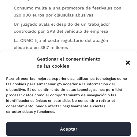
Consumo multa a una promotora de festivales con
320.000 euros por cláusulas abusivas
Un juzgado avala el despido de un trabajador
controlado por GPS del vehículo de empresa
La CNMC fija el coste regulatorio del apagón
eléctrico en 38,7 millones
El BOE publica sanciones de la CNMV a Soltec y
Gestionar el consentimiento
Gesconsult
de las cookies
Categorías
Para ofrecer las mejores experiencias, utilizamos tecnologías como
las cookies para almacenar y/o acceder a la información del
Actualidad
dispositivo. El consentimiento de estas tecnologías nos permitirá
procesar datos como el comportamiento de navegación o las
Noticias Jurídicas
identificaciones únicas en este sitio. No consentir o retirar el
consentimiento, puede afectar negativamente a ciertas
Subastas
características y funciones.
Aceptar