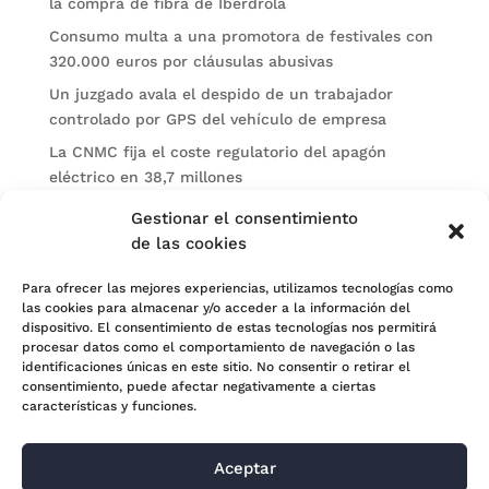
la compra de fibra de Iberdrola
Consumo multa a una promotora de festivales con
320.000 euros por cláusulas abusivas
Un juzgado avala el despido de un trabajador
controlado por GPS del vehículo de empresa
La CNMC fija el coste regulatorio del apagón
eléctrico en 38,7 millones
El BOE publica sanciones de la CNMV a Soltec y
Gestionar el consentimiento
Gesconsult
de las cookies
Categorías
Para ofrecer las mejores experiencias, utilizamos tecnologías como
las cookies para almacenar y/o acceder a la información del
Actualidad
dispositivo. El consentimiento de estas tecnologías nos permitirá
procesar datos como el comportamiento de navegación o las
Noticias Jurídicas
identificaciones únicas en este sitio. No consentir o retirar el
consentimiento, puede afectar negativamente a ciertas
Subastas
características y funciones.
Aceptar