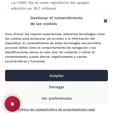
La CNMC fija el coste regulatorio del apagón
eléctrico en 38,7 millones
El BOE publica sanciones de la CNMV a Soltec y
Gestionar el consentimiento
Gesconsult
de las cookies
Categorías
Para ofrecer las mejores experiencias, utilizamos tecnologías como
las cookies para almacenar y/o acceder a la información del
Actualidad
dispositivo. El consentimiento de estas tecnologías nos permitirá
procesar datos como el comportamiento de navegación o las
Noticias Jurídicas
identificaciones únicas en este sitio. No consentir o retirar el
consentimiento, puede afectar negativamente a ciertas
Subastas
características y funciones.
Aceptar
© 2024 Adara Legal |
Aviso Legal
| Eweb Diseño y
Denegar
Posicionamiento
Web para abogados
Ver preferencias
🎤
Política de cookies
Política de privacidad
Aviso Legal