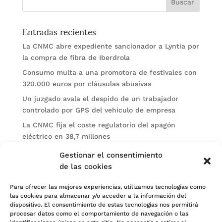
Entradas recientes
La CNMC abre expediente sancionador a Lyntia por
la compra de fibra de Iberdrola
Consumo multa a una promotora de festivales con
320.000 euros por cláusulas abusivas
Un juzgado avala el despido de un trabajador
controlado por GPS del vehículo de empresa
La CNMC fija el coste regulatorio del apagón
eléctrico en 38,7 millones
El BOE publica sanciones de la CNMV a Soltec y
Gestionar el consentimiento
Gesconsult
de las cookies
Categorías
Para ofrecer las mejores experiencias, utilizamos tecnologías como
las cookies para almacenar y/o acceder a la información del
Actualidad
dispositivo. El consentimiento de estas tecnologías nos permitirá
procesar datos como el comportamiento de navegación o las
Noticias Jurídicas