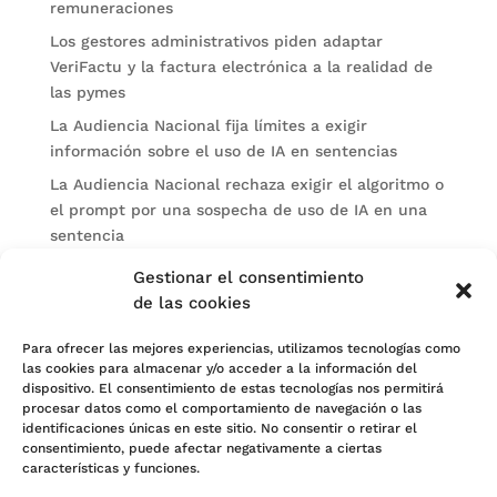
remuneraciones
Los gestores administrativos piden adaptar
VeriFactu y la factura electrónica a la realidad de
las pymes
La Audiencia Nacional fija límites a exigir
información sobre el uso de IA en sentencias
La Audiencia Nacional rechaza exigir el algoritmo o
el prompt por una sospecha de uso de IA en una
sentencia
Altonadock entra en concurso voluntario y abre
Gestionar el consentimiento
fase de liquidación en Madrid
de las cookies
Categorías
Para ofrecer las mejores experiencias, utilizamos tecnologías como
las cookies para almacenar y/o acceder a la información del
Actualidad
dispositivo. El consentimiento de estas tecnologías nos permitirá
procesar datos como el comportamiento de navegación o las
Noticias Jurídicas
identificaciones únicas en este sitio. No consentir o retirar el
consentimiento, puede afectar negativamente a ciertas
Subastas
características y funciones.