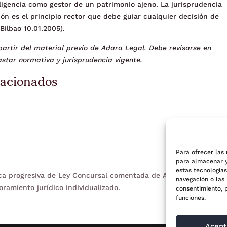
ligencia como gestor de un patrimonio ajeno. La jurisprudencia
n es el principio rector que debe guiar cualquier decisión de
Bilbao 10.01.2005).
artir del material previo de Adara Legal. Debe revisarse en
star normativa y jurisprudencia vigente.
lacionados
Para ofrecer las
para almacenar y
estas tecnología
eca progresiva de Ley Concursal comentada de Adara Legal. Tien
navegación o las 
oramiento jurídico individualizado.
consentimiento, 
funciones.
Acept