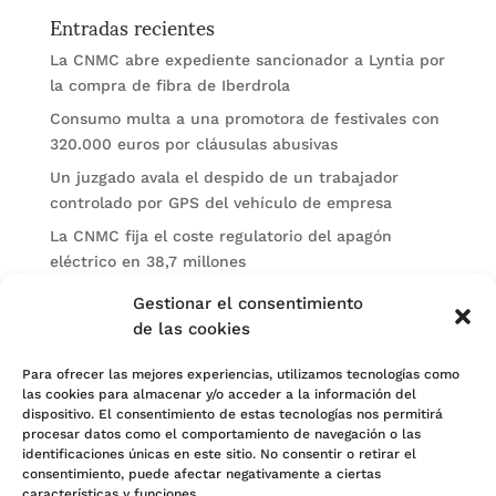
Entradas recientes
La CNMC abre expediente sancionador a Lyntia por
la compra de fibra de Iberdrola
Consumo multa a una promotora de festivales con
320.000 euros por cláusulas abusivas
Un juzgado avala el despido de un trabajador
controlado por GPS del vehículo de empresa
La CNMC fija el coste regulatorio del apagón
eléctrico en 38,7 millones
El BOE publica sanciones de la CNMV a Soltec y
Gestionar el consentimiento
Gesconsult
de las cookies
Categorías
Para ofrecer las mejores experiencias, utilizamos tecnologías como
las cookies para almacenar y/o acceder a la información del
Actualidad
dispositivo. El consentimiento de estas tecnologías nos permitirá
procesar datos como el comportamiento de navegación o las
Noticias Jurídicas
identificaciones únicas en este sitio. No consentir o retirar el
consentimiento, puede afectar negativamente a ciertas
Subastas
características y funciones.