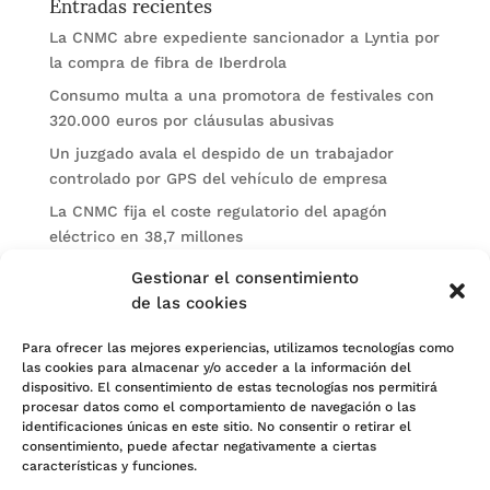
Entradas recientes
La CNMC abre expediente sancionador a Lyntia por
la compra de fibra de Iberdrola
Consumo multa a una promotora de festivales con
320.000 euros por cláusulas abusivas
Un juzgado avala el despido de un trabajador
controlado por GPS del vehículo de empresa
La CNMC fija el coste regulatorio del apagón
eléctrico en 38,7 millones
El BOE publica sanciones de la CNMV a Soltec y
Gestionar el consentimiento
Gesconsult
de las cookies
Categorías
Para ofrecer las mejores experiencias, utilizamos tecnologías como
las cookies para almacenar y/o acceder a la información del
Actualidad
dispositivo. El consentimiento de estas tecnologías nos permitirá
procesar datos como el comportamiento de navegación o las
Noticias Jurídicas
identificaciones únicas en este sitio. No consentir o retirar el
consentimiento, puede afectar negativamente a ciertas
Subastas
características y funciones.