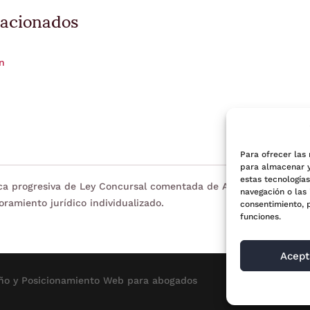
lacionados
ón
Para ofrecer las
para almacenar y
estas tecnología
eca progresiva de Ley Concursal comentada de Adara Legal. Tien
navegación o las 
oramiento jurídico individualizado.
consentimiento, 
funciones.
Acept
ño y Posicionamiento
Web para abogados