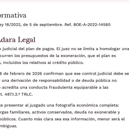
ormativa
 Ley 16/2022, de 5 de septiembre. Ref. BOE-A-2022-14580
Adara Legal
 judicial del plan de pagos. El juez no se limita a homologar un
curren los presupuestos de la exoneración, que el plan es
 incluidos los relativos al crédito público.
8 de febrero de 2026 confirman que ese control judicial debe se
de una derivación de responsabilidad o de deuda pública no
 se acredita una conducta fraudulenta equiparable a las
. 487.1.2.º TRLC.
ige presentar al juzgado una fotografía económica completa:
argas familiares, activos conservados, deuda no exonerable y
públicos. Cuanto más clara sea esa información, menor será el
ambiguas.