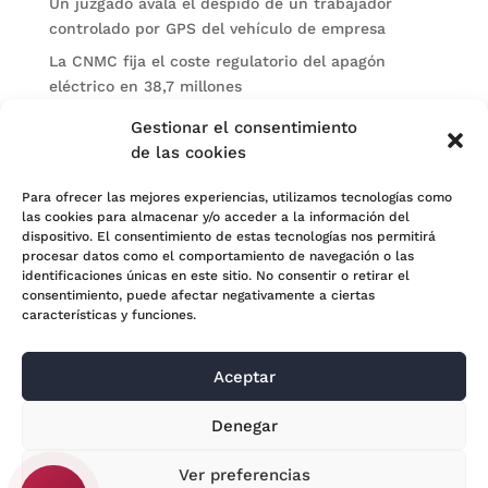
Un juzgado avala el despido de un trabajador
controlado por GPS del vehículo de empresa
La CNMC fija el coste regulatorio del apagón
eléctrico en 38,7 millones
El BOE publica sanciones de la CNMV a Soltec y
Gestionar el consentimiento
Gesconsult
de las cookies
Categorías
Para ofrecer las mejores experiencias, utilizamos tecnologías como
las cookies para almacenar y/o acceder a la información del
Actualidad
dispositivo. El consentimiento de estas tecnologías nos permitirá
procesar datos como el comportamiento de navegación o las
Noticias Jurídicas
identificaciones únicas en este sitio. No consentir o retirar el
consentimiento, puede afectar negativamente a ciertas
Subastas
características y funciones.
Aceptar
© 2024 Adara Legal |
Aviso Legal
| Eweb Diseño y
Denegar
Posicionamiento
Web para abogados
Ver preferencias