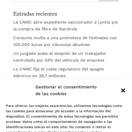
Entradas recientes
La CNMC abre expediente sancionador a Lyntia por
la compra de fibra de Iberdrola
Consumo multa a una promotora de festivales con
320.000 euros por cláusulas abusivas
Un juzgado avala el despido de un trabajador
controlado por GPS del vehículo de empresa
La CNMC fija el coste regulatorio del apagón
eléctrico en 38,7 millones
El BOE publica sanciones de la CNMV a Soltec y
Gestionar el consentimiento
Gesconsult
de las cookies
Categorías
Para ofrecer las mejores experiencias, utilizamos tecnologías como
las cookies para almacenar y/o acceder a la información del
Actualidad
dispositivo. El consentimiento de estas tecnologías nos permitirá
procesar datos como el comportamiento de navegación o las
Noticias Jurídicas
identificaciones únicas en este sitio. No consentir o retirar el