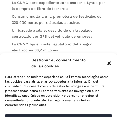
La CNMC abre expediente sancionador a Lyntia por
la compra de fibra de Iberdrola
Consumo multa a una promotora de festivales con
320.000 euros por cláusulas abusivas
Un juzgado avala el despido de un trabajador
controlado por GPS del vehículo de empresa
La CNMC fija el coste regulatorio del apagón
eléctrico en 38,7 millones
El BOE publica sanciones de la CNMV a Soltec y
Gestionar el consentimiento
Gesconsult
de las cookies
Categorías
Para ofrecer las mejores experiencias, utilizamos tecnologías como
las cookies para almacenar y/o acceder a la información del
Actualidad
dispositivo. El consentimiento de estas tecnologías nos permitirá
procesar datos como el comportamiento de navegación o las
Noticias Jurídicas
identificaciones únicas en este sitio. No consentir o retirar el
consentimiento, puede afectar negativamente a ciertas
Subastas
características y funciones.