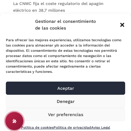
La CNMC fija el coste regulatorio del apagón
eléctrico en 38,7 millones
El BOE publica sanciones de la CNMV a Soltec y
Gestionar el consentimiento
Gesconsult
de las cookies
Categorías
Para ofrecer las mejores experiencias, utilizamos tecnologías como
las cookies para almacenar y/o acceder a la información del
Actualidad
dispositivo. El consentimiento de estas tecnologías nos permitirá
procesar datos como el comportamiento de navegación o las
Noticias Jurídicas
identificaciones únicas en este sitio. No consentir o retirar el
consentimiento, puede afectar negativamente a ciertas
Subastas
características y funciones.
Aceptar
© 2024 Adara Legal |
Aviso Legal
| Eweb Diseño y
Denegar
Posicionamiento
Web para abogados
Ver preferencias
🎤
Política de cookies
Política de privacidad
Aviso Legal