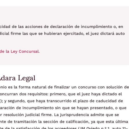
cidad de las acciones de declaración de incumplimiento o, en
icial firme las que se hubieran ejercitado, el juez dictará auto
de la Ley Concursal
.
Adara Legal
nio es la forma natural de finalizar un concurso con solución d
oncurran dos requisitos: primero, que el juez haya dictado el
1); y segundo, que haya transcurrido el plazo de caducidad de
laración de incumplimiento sin que se hayan presentado, o que
 resolución judicial firme. La jurisprudencia admite que se
te de tramitación la sección de calificación, ya que esta última
e de la satisfacción de los acreedores (JM Oviedo n.º 1, auto 11-