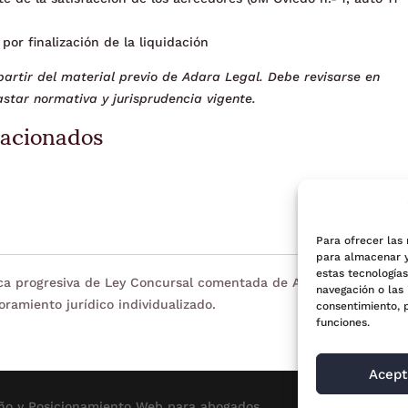
por finalización de la liquidación
artir del material previo de Adara Legal. Debe revisarse en
star normativa y jurisprudencia vigente.
lacionados
Para ofrecer las
para almacenar y
estas tecnología
eca progresiva de Ley Concursal comentada de Adara Legal. Tien
navegación o las 
oramiento jurídico individualizado.
consentimiento, 
funciones.
Acept
ño y Posicionamiento
Web para abogados