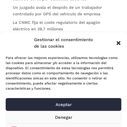
Un juzgado avala el despido de un trabajador
controlado por GPS del vehículo de empresa
La CNMC fija el coste regulatorio del apagón
eléctrico en 38,7 millones
El BOE publica sanciones de la CNMV a Soltec y
Gestionar el consentimiento
Gesconsult
de las cookies
Categorías
Para ofrecer las mejores experiencias, utilizamos tecnologías como
las cookies para almacenar y/o acceder a la información del
Actualidad
dispositivo. El consentimiento de estas tecnologías nos permitirá
procesar datos como el comportamiento de navegación o las
Noticias Jurídicas
identificaciones únicas en este sitio. No consentir o retirar el
consentimiento, puede afectar negativamente a ciertas
Subastas
características y funciones.
Aceptar
© 2024 Adara Legal |
Aviso Legal
| Eweb Diseño y
Denegar
Posicionamiento
Web para abogados