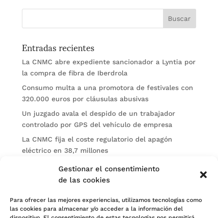
Entradas recientes
La CNMC abre expediente sancionador a Lyntia por
la compra de fibra de Iberdrola
Consumo multa a una promotora de festivales con
320.000 euros por cláusulas abusivas
Un juzgado avala el despido de un trabajador
controlado por GPS del vehículo de empresa
La CNMC fija el coste regulatorio del apagón
eléctrico en 38,7 millones
El BOE publica sanciones de la CNMV a Soltec y
Gestionar el consentimiento
Gesconsult
de las cookies
Categorías
Para ofrecer las mejores experiencias, utilizamos tecnologías como
las cookies para almacenar y/o acceder a la información del
Actualidad
dispositivo. El consentimiento de estas tecnologías nos permitirá