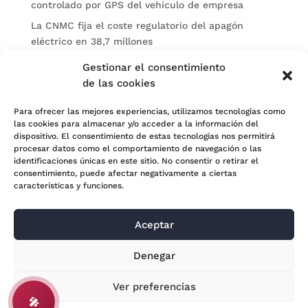
controlado por GPS del vehículo de empresa
La CNMC fija el coste regulatorio del apagón
eléctrico en 38,7 millones
El BOE publica sanciones de la CNMV a Soltec y
Gestionar el consentimiento
Gesconsult
de las cookies
Categorías
Para ofrecer las mejores experiencias, utilizamos tecnologías como
las cookies para almacenar y/o acceder a la información del
Actualidad
dispositivo. El consentimiento de estas tecnologías nos permitirá
procesar datos como el comportamiento de navegación o las
Noticias Jurídicas
identificaciones únicas en este sitio. No consentir o retirar el
consentimiento, puede afectar negativamente a ciertas
Subastas
características y funciones.
Aceptar
© 2024 Adara Legal |
Aviso Legal
| Eweb Diseño y
Denegar
Posicionamiento
Web para abogados
Ver preferencias
🎤