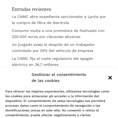
Entradas recientes
La CNMC abre expediente sancionador a Lyntia por
la compra de fibra de Iberdrola
Consumo multa a una promotora de festivales con
320.000 euros por cláusulas abusivas
Un juzgado avala el despido de un trabajador
controlado por GPS del vehículo de empresa
La CNMC fija el coste regulatorio del apagón
eléctrico en 38,7 millones
El BOE publica sanciones de la CNMV a Soltec y
Gestionar el consentimiento
Gesconsult
de las cookies
Categorías
Para ofrecer las mejores experiencias, utilizamos tecnologías como
las cookies para almacenar y/o acceder a la información del
Actualidad
dispositivo. El consentimiento de estas tecnologías nos permitirá
procesar datos como el comportamiento de navegación o las
Noticias Jurídicas
identificaciones únicas en este sitio. No consentir o retirar el
consentimiento, puede afectar negativamente a ciertas
Subastas