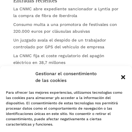
La CNMC abre expediente sancionador a Lyntia por
la compra de fibra de Iberdrola
Consumo multa a una promotora de festivales con
320.000 euros por cláusulas abusivas
Un juzgado avala el despido de un trabajador
controlado por GPS del vehículo de empresa
La CNMC fija el coste regulatorio del apagón
eléctrico en 38,7 millones
El BOE publica sanciones de la CNMV a Soltec y
Gestionar el consentimiento
Gesconsult
de las cookies
Categorías
Para ofrecer las mejores experiencias, utilizamos tecnologías como
las cookies para almacenar y/o acceder a la información del
Actualidad
dispositivo. El consentimiento de estas tecnologías nos permitirá
procesar datos como el comportamiento de navegación o las
Noticias Jurídicas
identificaciones únicas en este sitio. No consentir o retirar el
consentimiento, puede afectar negativamente a ciertas
Subastas
características y funciones.