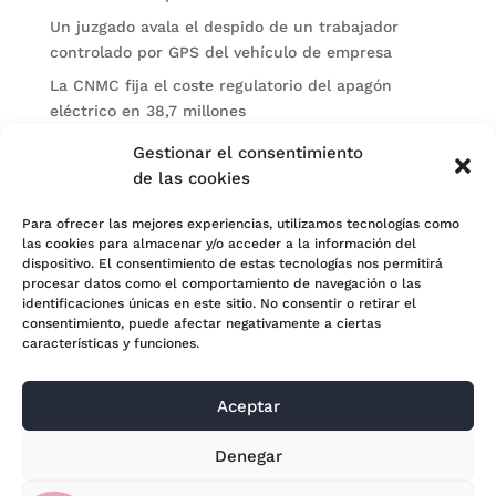
Un juzgado avala el despido de un trabajador
controlado por GPS del vehículo de empresa
La CNMC fija el coste regulatorio del apagón
eléctrico en 38,7 millones
El BOE publica sanciones de la CNMV a Soltec y
Gestionar el consentimiento
Gesconsult
de las cookies
Categorías
Para ofrecer las mejores experiencias, utilizamos tecnologías como
las cookies para almacenar y/o acceder a la información del
Actualidad
dispositivo. El consentimiento de estas tecnologías nos permitirá
procesar datos como el comportamiento de navegación o las
Noticias Jurídicas
identificaciones únicas en este sitio. No consentir o retirar el
consentimiento, puede afectar negativamente a ciertas
Subastas
características y funciones.
Aceptar
© 2024 Adara Legal |
Aviso Legal
| Eweb Diseño y
Denegar
Posicionamiento
Web para abogados