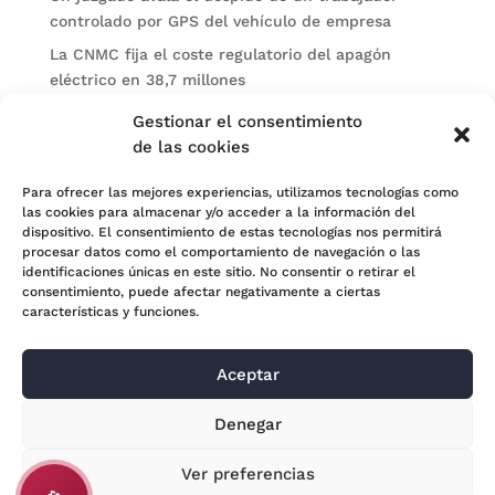
controlado por GPS del vehículo de empresa
La CNMC fija el coste regulatorio del apagón
eléctrico en 38,7 millones
El BOE publica sanciones de la CNMV a Soltec y
Gestionar el consentimiento
Gesconsult
de las cookies
Categorías
Para ofrecer las mejores experiencias, utilizamos tecnologías como
las cookies para almacenar y/o acceder a la información del
Actualidad
dispositivo. El consentimiento de estas tecnologías nos permitirá
procesar datos como el comportamiento de navegación o las
Noticias Jurídicas
identificaciones únicas en este sitio. No consentir o retirar el
consentimiento, puede afectar negativamente a ciertas
Subastas
características y funciones.
Aceptar
© 2024 Adara Legal |
Aviso Legal
| Eweb Diseño y
Denegar
Posicionamiento
Web para abogados
Ver preferencias