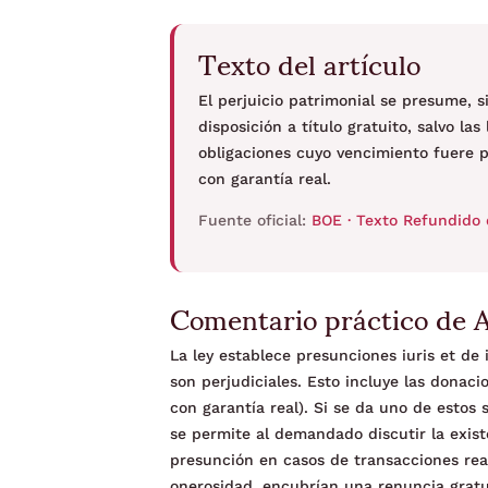
Texto del artículo
El perjuicio patrimonial se presume, 
disposición a título gratuito, salvo la
obligaciones cuyo vencimiento fuere p
con garantía real.
Fuente oficial:
BOE · Texto Refundido 
Comentario práctico de 
La ley establece presunciones iuris et de
son perjudiciales. Esto incluye las donaci
con garantía real). Si se da uno de estos
se permite al demandado discutir la exist
presunción en casos de transacciones rea
onerosidad, encubrían una renuncia gratu