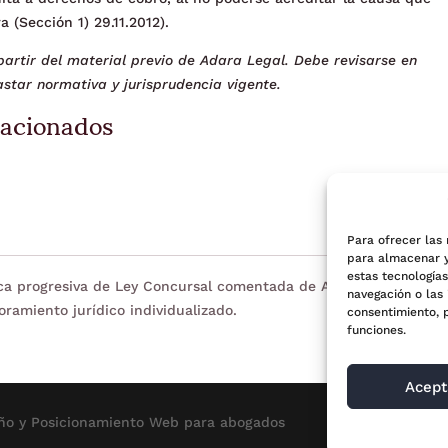
 (Sección 1) 29.11.2012).
artir del material previo de Adara Legal. Debe revisarse en
star normativa y jurisprudencia vigente.
lacionados
Para ofrecer las
para almacenar y
estas tecnología
eca progresiva de Ley Concursal comentada de Adara Legal. Tien
navegación o las 
oramiento jurídico individualizado.
consentimiento, 
funciones.
Acept
ño y Posicionamiento
Web para abogados