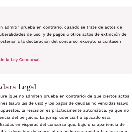
sin admitir prueba en contrario, cuando se trate de actos de
s liberalidades de uso, y de pagos u otros actos de extinción de
osterior a la declaración del concurso, excepto si contasen
de la Ley Concursal
.
Adara Legal
 iure (que no admiten prueba en contrario) de que ciertos actos
ones (salvo las de uso) y los pagos de deudas no vencidas (salvo
 supuestos, la rescisión es prácticamente automática, ya que no
encia del perjuicio. La jurisprudencia ha aplicado esta
lizadas en vísperas del concurso que, bajo una apariencia de
ita a derechos de cobro, al no poderse acreditar la causa que