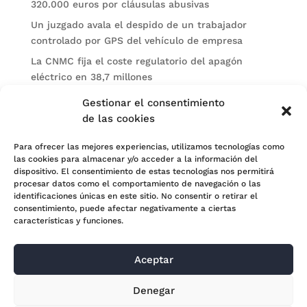
320.000 euros por cláusulas abusivas
Un juzgado avala el despido de un trabajador
controlado por GPS del vehículo de empresa
La CNMC fija el coste regulatorio del apagón
eléctrico en 38,7 millones
El BOE publica sanciones de la CNMV a Soltec y
Gestionar el consentimiento
Gesconsult
de las cookies
Categorías
Para ofrecer las mejores experiencias, utilizamos tecnologías como
las cookies para almacenar y/o acceder a la información del
Actualidad
dispositivo. El consentimiento de estas tecnologías nos permitirá
procesar datos como el comportamiento de navegación o las
Noticias Jurídicas
identificaciones únicas en este sitio. No consentir o retirar el
consentimiento, puede afectar negativamente a ciertas
Subastas
características y funciones.
Aceptar
© 2024 Adara Legal |
Aviso Legal
| Eweb Diseño y
Denegar
Posicionamiento
Web para abogados