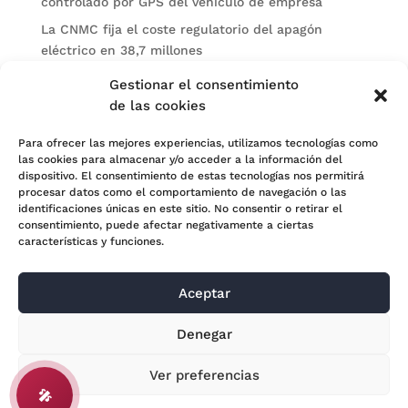
controlado por GPS del vehículo de empresa
La CNMC fija el coste regulatorio del apagón
eléctrico en 38,7 millones
El BOE publica sanciones de la CNMV a Soltec y
Gestionar el consentimiento
Gesconsult
de las cookies
Categorías
Para ofrecer las mejores experiencias, utilizamos tecnologías como
las cookies para almacenar y/o acceder a la información del
Actualidad
dispositivo. El consentimiento de estas tecnologías nos permitirá
procesar datos como el comportamiento de navegación o las
Noticias Jurídicas
identificaciones únicas en este sitio. No consentir o retirar el
consentimiento, puede afectar negativamente a ciertas
Subastas
características y funciones.
Aceptar
© 2024 Adara Legal |
Aviso Legal
| Eweb Diseño y
Denegar
Posicionamiento
Web para abogados
Ver preferencias
🎤