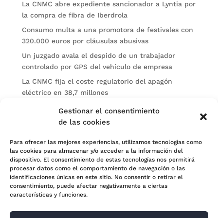
La CNMC abre expediente sancionador a Lyntia por
la compra de fibra de Iberdrola
Consumo multa a una promotora de festivales con
320.000 euros por cláusulas abusivas
Un juzgado avala el despido de un trabajador
controlado por GPS del vehículo de empresa
La CNMC fija el coste regulatorio del apagón
eléctrico en 38,7 millones
El BOE publica sanciones de la CNMV a Soltec y
Gestionar el consentimiento
Gesconsult
de las cookies
Categorías
Para ofrecer las mejores experiencias, utilizamos tecnologías como
las cookies para almacenar y/o acceder a la información del
Actualidad
dispositivo. El consentimiento de estas tecnologías nos permitirá
procesar datos como el comportamiento de navegación o las
Noticias Jurídicas
identificaciones únicas en este sitio. No consentir o retirar el
consentimiento, puede afectar negativamente a ciertas
Subastas
características y funciones.