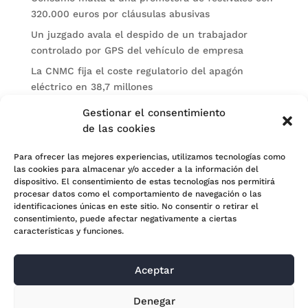
320.000 euros por cláusulas abusivas
Un juzgado avala el despido de un trabajador
controlado por GPS del vehículo de empresa
La CNMC fija el coste regulatorio del apagón
eléctrico en 38,7 millones
El BOE publica sanciones de la CNMV a Soltec y
Gestionar el consentimiento
Gesconsult
de las cookies
Categorías
Para ofrecer las mejores experiencias, utilizamos tecnologías como
las cookies para almacenar y/o acceder a la información del
Actualidad
dispositivo. El consentimiento de estas tecnologías nos permitirá
procesar datos como el comportamiento de navegación o las
Noticias Jurídicas
identificaciones únicas en este sitio. No consentir o retirar el
consentimiento, puede afectar negativamente a ciertas
Subastas
características y funciones.
Aceptar
© 2024 Adara Legal |
Aviso Legal
| Eweb Diseño y
Denegar