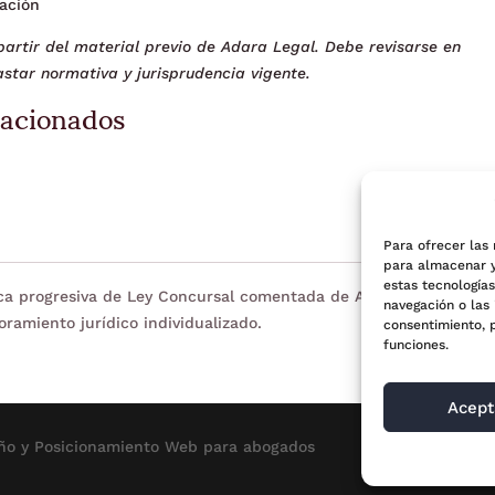
dación
artir del material previo de Adara Legal. Debe revisarse en
star normativa y jurisprudencia vigente.
lacionados
Para ofrecer las
para almacenar y
estas tecnología
eca progresiva de Ley Concursal comentada de Adara Legal. Tien
navegación o las 
oramiento jurídico individualizado.
consentimiento, 
funciones.
Acept
ño y Posicionamiento
Web para abogados