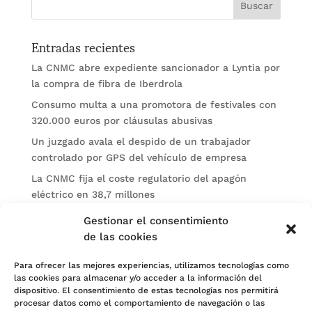
Entradas recientes
La CNMC abre expediente sancionador a Lyntia por
la compra de fibra de Iberdrola
Consumo multa a una promotora de festivales con
320.000 euros por cláusulas abusivas
Un juzgado avala el despido de un trabajador
controlado por GPS del vehículo de empresa
La CNMC fija el coste regulatorio del apagón
eléctrico en 38,7 millones
El BOE publica sanciones de la CNMV a Soltec y
Gestionar el consentimiento
Gesconsult
de las cookies
Categorías
Para ofrecer las mejores experiencias, utilizamos tecnologías como
las cookies para almacenar y/o acceder a la información del
Actualidad
dispositivo. El consentimiento de estas tecnologías nos permitirá
procesar datos como el comportamiento de navegación o las
Noticias Jurídicas