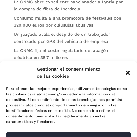
La CNMC abre expediente sancionador a Lyntia por
la compra de fibra de Iberdrola
Consumo multa a una promotora de festivales con
320.000 euros por cláusulas abusivas
Un juzgado avala el despido de un trabajador
controlado por GPS del vehículo de empresa
La CNMC fija el coste regulatorio del apagón
eléctrico en 38,7 millones
El BOE publica sanciones de la CNMV a Soltec y
Gestionar el consentimiento
Gesconsult
de las cookies
Categorías
Para ofrecer las mejores experiencias, utilizamos tecnologías como
las cookies para almacenar y/o acceder a la información del
Actualidad
dispositivo. El consentimiento de estas tecnologías nos permitirá
procesar datos como el comportamiento de navegación o las
Noticias Jurídicas
identificaciones únicas en este sitio. No consentir o retirar el
consentimiento, puede afectar negativamente a ciertas
Subastas
características y funciones.