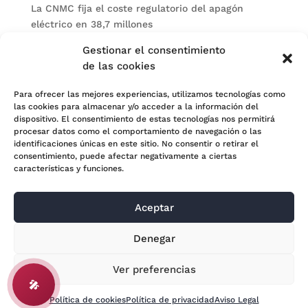
La CNMC fija el coste regulatorio del apagón
eléctrico en 38,7 millones
El BOE publica sanciones de la CNMV a Soltec y
Gestionar el consentimiento
Gesconsult
de las cookies
Categorías
Para ofrecer las mejores experiencias, utilizamos tecnologías como
las cookies para almacenar y/o acceder a la información del
Actualidad
dispositivo. El consentimiento de estas tecnologías nos permitirá
procesar datos como el comportamiento de navegación o las
Noticias Jurídicas
identificaciones únicas en este sitio. No consentir o retirar el
consentimiento, puede afectar negativamente a ciertas
Subastas
características y funciones.
Aceptar
© 2024 Adara Legal |
Aviso Legal
| Eweb Diseño y
Denegar
Posicionamiento
Web para abogados
Ver preferencias
🎤
Política de cookies
Política de privacidad
Aviso Legal