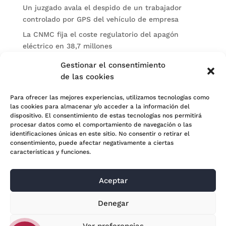
Un juzgado avala el despido de un trabajador
controlado por GPS del vehículo de empresa
La CNMC fija el coste regulatorio del apagón
eléctrico en 38,7 millones
El BOE publica sanciones de la CNMV a Soltec y
Gestionar el consentimiento
Gesconsult
de las cookies
Categorías
Para ofrecer las mejores experiencias, utilizamos tecnologías como
las cookies para almacenar y/o acceder a la información del
Actualidad
dispositivo. El consentimiento de estas tecnologías nos permitirá
procesar datos como el comportamiento de navegación o las
Noticias Jurídicas
identificaciones únicas en este sitio. No consentir o retirar el
consentimiento, puede afectar negativamente a ciertas
Subastas
características y funciones.
Aceptar
© 2024 Adara Legal |
Aviso Legal
| Eweb Diseño y
Denegar
Posicionamiento
Web para abogados
Ver preferencias