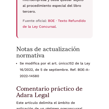
al procedimiento especial del libro
tercero.
Fuente oficial:
BOE · Texto Refundido
de la Ley Concursal
.
Notas de actualización
normativa
Se modifica por el art. único.152 de la Ley
16/2022, de 5 de septiembre. Ref. BOE-A-
2022-14580
Comentario práctico de
Adara Legal
Este artículo delimita el ámbito de
aplicación de un régimen preconcursal