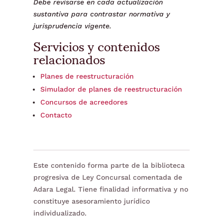
Debe revisarse en cada actualización
sustantiva para contrastar normativa y
jurisprudencia vigente.
Servicios y contenidos
relacionados
Planes de reestructuración
Simulador de planes de reestructuración
Concursos de acreedores
Contacto
Este contenido forma parte de la biblioteca
progresiva de Ley Concursal comentada de
Adara Legal. Tiene finalidad informativa y no
constituye asesoramiento jurídico
individualizado.