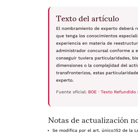
Texto del artículo
El nombramiento de experto deberá rec
que tenga los conocimientos especializ
experiencia en materia de reestructur
administrador concursal conforme a e
conseguir tuviera particularidades, bi
dimensiones o la complejidad del activ
transfronterizos, estas particularida
experto.
Fuente oficial:
BOE · Texto Refundido 
Notas de actualización n
Se modifica por el art. único.152 de la