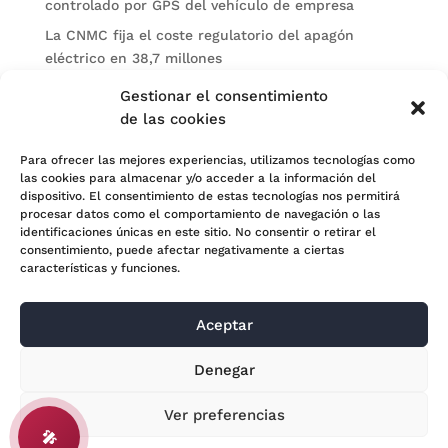
controlado por GPS del vehículo de empresa
La CNMC fija el coste regulatorio del apagón
eléctrico en 38,7 millones
El BOE publica sanciones de la CNMV a Soltec y
Gestionar el consentimiento
Gesconsult
de las cookies
Categorías
Para ofrecer las mejores experiencias, utilizamos tecnologías como
las cookies para almacenar y/o acceder a la información del
Actualidad
dispositivo. El consentimiento de estas tecnologías nos permitirá
procesar datos como el comportamiento de navegación o las
Noticias Jurídicas
identificaciones únicas en este sitio. No consentir o retirar el
consentimiento, puede afectar negativamente a ciertas
Subastas
características y funciones.
Aceptar
© 2024 Adara Legal |
Aviso Legal
| Eweb Diseño y
Denegar
Posicionamiento
Web para abogados
Ver preferencias
🎤