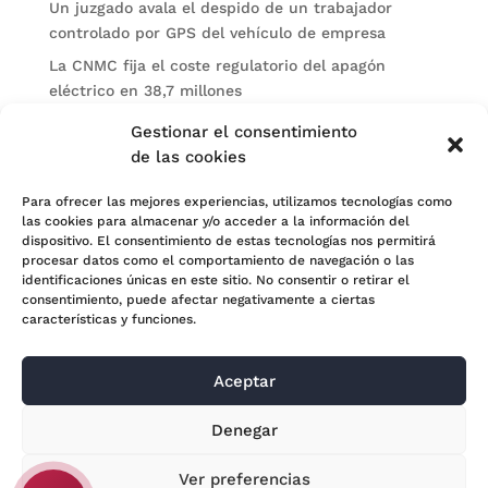
Un juzgado avala el despido de un trabajador
controlado por GPS del vehículo de empresa
La CNMC fija el coste regulatorio del apagón
eléctrico en 38,7 millones
El BOE publica sanciones de la CNMV a Soltec y
Gestionar el consentimiento
Gesconsult
de las cookies
Categorías
Para ofrecer las mejores experiencias, utilizamos tecnologías como
las cookies para almacenar y/o acceder a la información del
Actualidad
dispositivo. El consentimiento de estas tecnologías nos permitirá
procesar datos como el comportamiento de navegación o las
Noticias Jurídicas
identificaciones únicas en este sitio. No consentir o retirar el
consentimiento, puede afectar negativamente a ciertas
Subastas
características y funciones.
Aceptar
© 2024 Adara Legal |
Aviso Legal
| Eweb Diseño y
Denegar
Posicionamiento
Web para abogados
Ver preferencias