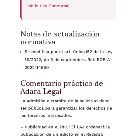
de la Ley Concursal
.
Notas de actualización
normativa
Se modifica por el art. único.152 de la Ley
16/2022, de 5 de septiembre. Ref. BOE-A-
2022-14580
Comentario práctico de
Adara Legal
La admisión a trámite de la solicitud debe
ser pública para garantizar los derechos de
los terceros interesados.
– Publicidad en el RPC: El LAJ ordenará la
publicación de un edicto en el Registro