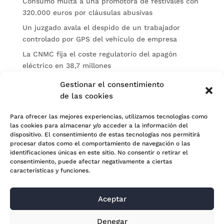
Consumo multa a una promotora de festivales con
320.000 euros por cláusulas abusivas
Un juzgado avala el despido de un trabajador
controlado por GPS del vehículo de empresa
La CNMC fija el coste regulatorio del apagón
eléctrico en 38,7 millones
El BOE publica sanciones de la CNMV a Soltec y
Gestionar el consentimiento
Gesconsult
de las cookies
Categorías
Para ofrecer las mejores experiencias, utilizamos tecnologías como
las cookies para almacenar y/o acceder a la información del
Actualidad
dispositivo. El consentimiento de estas tecnologías nos permitirá
procesar datos como el comportamiento de navegación o las
Noticias Jurídicas
identificaciones únicas en este sitio. No consentir o retirar el
consentimiento, puede afectar negativamente a ciertas
Subastas
características y funciones.
Aceptar
© 2024 Adara Legal |
Aviso Legal
| Eweb Diseño y
Denegar