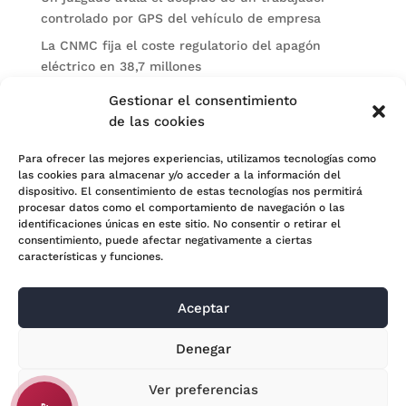
controlado por GPS del vehículo de empresa
La CNMC fija el coste regulatorio del apagón
eléctrico en 38,7 millones
El BOE publica sanciones de la CNMV a Soltec y
Gestionar el consentimiento
Gesconsult
de las cookies
Categorías
Para ofrecer las mejores experiencias, utilizamos tecnologías como
las cookies para almacenar y/o acceder a la información del
Actualidad
dispositivo. El consentimiento de estas tecnologías nos permitirá
procesar datos como el comportamiento de navegación o las
Noticias Jurídicas
identificaciones únicas en este sitio. No consentir o retirar el
consentimiento, puede afectar negativamente a ciertas
Subastas
características y funciones.
Aceptar
© 2024 Adara Legal |
Aviso Legal
| Eweb Diseño y
Denegar
Posicionamiento
Web para abogados
Ver preferencias