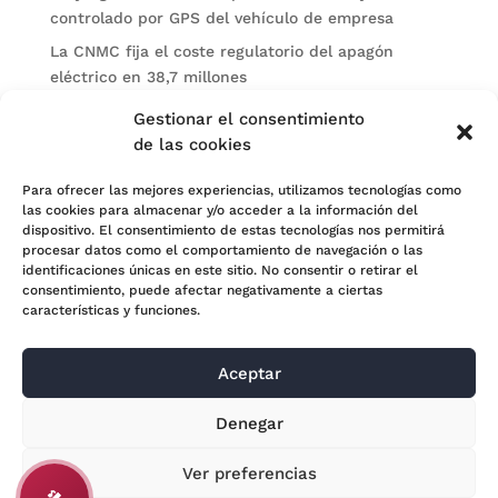
controlado por GPS del vehículo de empresa
La CNMC fija el coste regulatorio del apagón
eléctrico en 38,7 millones
El BOE publica sanciones de la CNMV a Soltec y
Gestionar el consentimiento
Gesconsult
de las cookies
Categorías
Para ofrecer las mejores experiencias, utilizamos tecnologías como
las cookies para almacenar y/o acceder a la información del
Actualidad
dispositivo. El consentimiento de estas tecnologías nos permitirá
procesar datos como el comportamiento de navegación o las
Noticias Jurídicas
identificaciones únicas en este sitio. No consentir o retirar el
consentimiento, puede afectar negativamente a ciertas
Subastas
características y funciones.
Aceptar
© 2024 Adara Legal |
Aviso Legal
| Eweb Diseño y
Denegar
Posicionamiento
Web para abogados
Ver preferencias