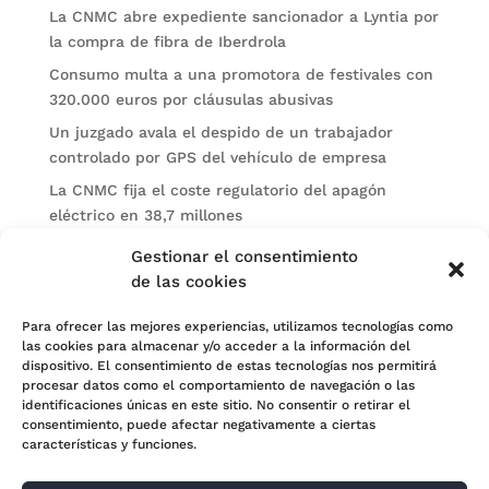
La CNMC abre expediente sancionador a Lyntia por
la compra de fibra de Iberdrola
Consumo multa a una promotora de festivales con
320.000 euros por cláusulas abusivas
Un juzgado avala el despido de un trabajador
controlado por GPS del vehículo de empresa
La CNMC fija el coste regulatorio del apagón
eléctrico en 38,7 millones
El BOE publica sanciones de la CNMV a Soltec y
Gestionar el consentimiento
Gesconsult
de las cookies
Categorías
Para ofrecer las mejores experiencias, utilizamos tecnologías como
las cookies para almacenar y/o acceder a la información del
Actualidad
dispositivo. El consentimiento de estas tecnologías nos permitirá
procesar datos como el comportamiento de navegación o las
Noticias Jurídicas
identificaciones únicas en este sitio. No consentir o retirar el
consentimiento, puede afectar negativamente a ciertas
Subastas
características y funciones.