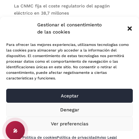
La CNMC fija el coste regulatorio del apagón
eléctrico en 38,7 millones
El BOE publica sanciones de la CNMV a Soltec y
Gestionar el consentimiento
Gesconsult
de las cookies
Categorías
Para ofrecer las mejores experiencias, utilizamos tecnologías como
las cookies para almacenar y/o acceder a la información del
Actualidad
dispositivo. El consentimiento de estas tecnologías nos permitirá
procesar datos como el comportamiento de navegación o las
Noticias Jurídicas
identificaciones únicas en este sitio. No consentir o retirar el
consentimiento, puede afectar negativamente a ciertas
Subastas
características y funciones.
Aceptar
© 2024 Adara Legal |
Aviso Legal
| Eweb Diseño y
Denegar
Posicionamiento
Web para abogados
Ver preferencias
🎤
Política de cookies
Política de privacidad
Aviso Legal