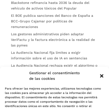
Blackstone refinancia hasta 2036 la deuda del
vehículo de activos tóxicos del Popular
El BOE publica sanciones del Banco de España a
BCC-Grupo Cajamar por políticas de
remuneraciones
Los gestores administrativos piden adaptar
VeriFactu y la factura electrónica a la realidad de
las pymes
La Audiencia Nacional fija límites a exigir
información sobre el uso de IA en sentencias
La Audiencia Nacional rechaza exigir el algoritmo o
el prompt por una sospecha de uso de IA en una
Gestionar el consentimiento
sentencia
de las cookies
Categorías
Para ofrecer las mejores experiencias, utilizamos tecnologías como
las cookies para almacenar y/o acceder a la información del
Actualidad
dispositivo. El consentimiento de estas tecnologías nos permitirá
procesar datos como el comportamiento de navegación o las
Noticias Jurídicas
identificaciones únicas en este sitio. No consentir o retirar el