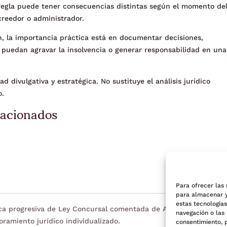
egla puede tener consecuencias distintas según el momento de
creedor o administrador.
n, la importancia práctica está en documentar decisiones,
e puedan agravar la insolvencia o generar responsabilidad en una
d divulgativa y estratégica. No sustituye el análisis jurídico
o.
lacionados
Para ofrecer las
para almacenar y
estas tecnología
eca progresiva de Ley Concursal comentada de Adara Legal. Tien
navegación o las 
oramiento jurídico individualizado.
consentimiento, 