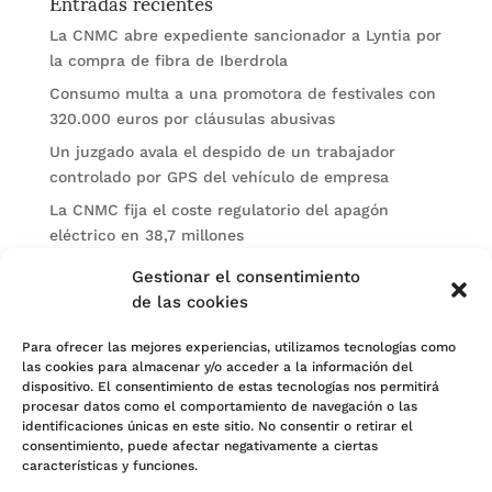
Entradas recientes
La CNMC abre expediente sancionador a Lyntia por
la compra de fibra de Iberdrola
Consumo multa a una promotora de festivales con
320.000 euros por cláusulas abusivas
Un juzgado avala el despido de un trabajador
controlado por GPS del vehículo de empresa
La CNMC fija el coste regulatorio del apagón
eléctrico en 38,7 millones
El BOE publica sanciones de la CNMV a Soltec y
Gestionar el consentimiento
Gesconsult
de las cookies
Categorías
Para ofrecer las mejores experiencias, utilizamos tecnologías como
las cookies para almacenar y/o acceder a la información del
Actualidad
dispositivo. El consentimiento de estas tecnologías nos permitirá
procesar datos como el comportamiento de navegación o las
Noticias Jurídicas
identificaciones únicas en este sitio. No consentir o retirar el
consentimiento, puede afectar negativamente a ciertas
Subastas
características y funciones.