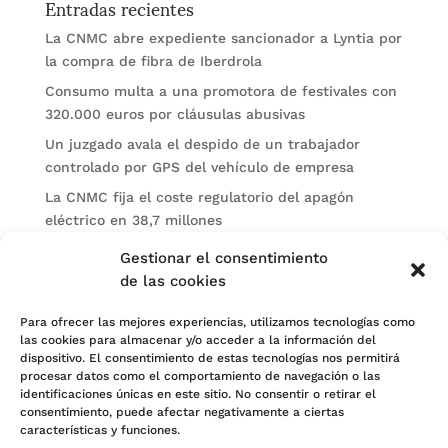
Entradas recientes
La CNMC abre expediente sancionador a Lyntia por
la compra de fibra de Iberdrola
Consumo multa a una promotora de festivales con
320.000 euros por cláusulas abusivas
Un juzgado avala el despido de un trabajador
controlado por GPS del vehículo de empresa
La CNMC fija el coste regulatorio del apagón
eléctrico en 38,7 millones
El BOE publica sanciones de la CNMV a Soltec y
Gestionar el consentimiento
Gesconsult
de las cookies
Categorías
Para ofrecer las mejores experiencias, utilizamos tecnologías como
las cookies para almacenar y/o acceder a la información del
Actualidad
dispositivo. El consentimiento de estas tecnologías nos permitirá
procesar datos como el comportamiento de navegación o las
Noticias Jurídicas
identificaciones únicas en este sitio. No consentir o retirar el
consentimiento, puede afectar negativamente a ciertas
Subastas
características y funciones.