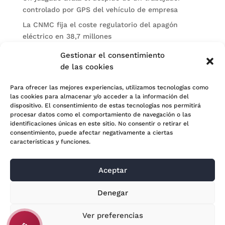
controlado por GPS del vehículo de empresa
La CNMC fija el coste regulatorio del apagón
eléctrico en 38,7 millones
El BOE publica sanciones de la CNMV a Soltec y
Gestionar el consentimiento
Gesconsult
de las cookies
Categorías
Para ofrecer las mejores experiencias, utilizamos tecnologías como
las cookies para almacenar y/o acceder a la información del
Actualidad
dispositivo. El consentimiento de estas tecnologías nos permitirá
procesar datos como el comportamiento de navegación o las
Noticias Jurídicas
identificaciones únicas en este sitio. No consentir o retirar el
consentimiento, puede afectar negativamente a ciertas
Subastas
características y funciones.
Aceptar
© 2024 Adara Legal |
Aviso Legal
| Eweb Diseño y
Denegar
Posicionamiento
Web para abogados
Ver preferencias